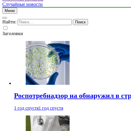
Случайные новости
Меню
Найти:
Заголовки
Роспотребнадзор на обнаружил в ст
1 год спустя
1 год спустя