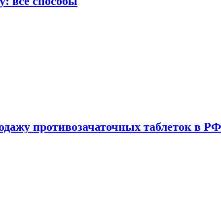
у: все способы
одажу противозачаточных таблеток в РФ