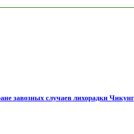
ране завозных случаев лихорадки Чикун