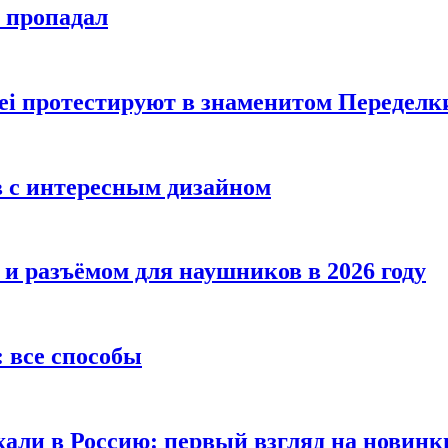
е пропадал
i протестируют в знаменитом Переделк
в с интересным дизайном
 и разъёмом для наушников в 2026 году
 все способы
хали в Россию: первый взгляд на новинк