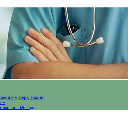
аменитом Переделкино
ном
ников в 2026 году