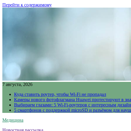
Перейти к содержимому
7 августа, 2026
Куда ставить роутер, чтобы Wi-Fi не пропадал
Камеры нового фотофлагмана Huawei протестируют в зн
Выбираем глазами: 5 Wi-Fi-роутеров с интересным дизай
5 смартфонов с поддержкой microSD и разъёмом для науш
Медицина
Новостная рассылка