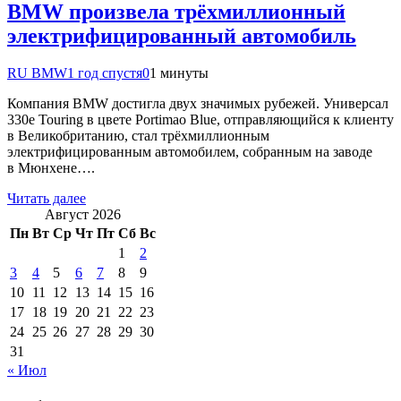
BMW произвела трёхмиллионный
электрифицированный автомобиль
RU BMW
1 год спустя
0
1 минуты
Компания BMW достигла двух значимых рубежей. Универсал
330e Touring в цвете Portimao Blue, отправляющийся к клиенту
в Великобританию, стал трёхмиллионным
электрифицированным автомобилем, собранным на заводе
в Мюнхене….
Читать далее
Август 2026
Пн
Вт
Ср
Чт
Пт
Сб
Вс
1
2
3
4
5
6
7
8
9
10
11
12
13
14
15
16
17
18
19
20
21
22
23
24
25
26
27
28
29
30
31
« Июл