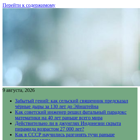
Перейти к содержимому
9 августа, 2026
Забытый гений: как сельский священник предсказал
чёрные дыры за 130 лет до Эйнштейна
Как советский инженер решил фатальный парадокс
математики на 40 лет раньше всего мира
Действительно ли в джунглях Индонезии скрыта
пирамида возрастом 27 000 лет?
Как в СССР научились разгонять тучи раньше