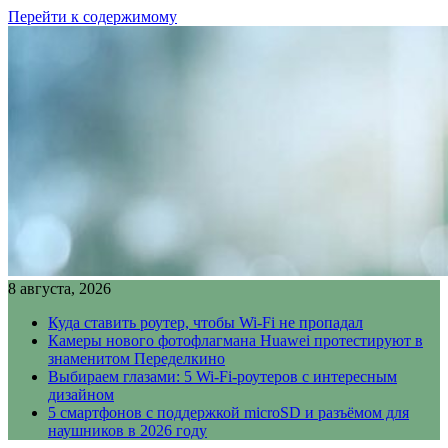
Перейти к содержимому
8 августа, 2026
Куда ставить роутер, чтобы Wi-Fi не пропадал
Камеры нового фотофлагмана Huawei протестируют в
знаменитом Переделкино
Выбираем глазами: 5 Wi-Fi-роутеров с интересным
дизайном
5 смартфонов с поддержкой microSD и разъёмом для
наушников в 2026 году