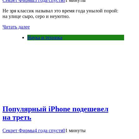
Секрет Фирмы
3 года спустя
0
1 минуты
Не зря классик называл это время года унылой порой:
на улице сыро, серо и неуютно.
Читать далее
Наука и техника
Популярный iPhone подешевел
на треть
Секрет Фирмы
4 года спустя
0
1 минуты