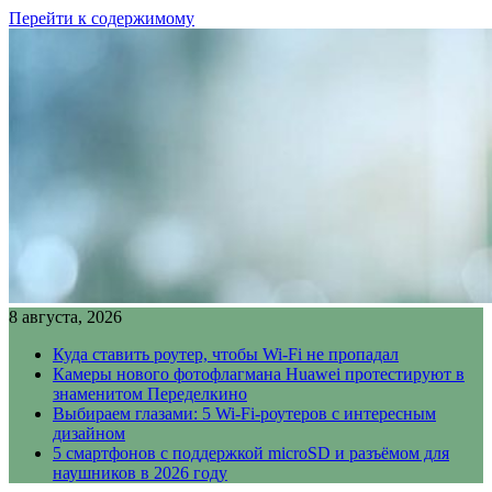
Перейти к содержимому
8 августа, 2026
Куда ставить роутер, чтобы Wi-Fi не пропадал
Камеры нового фотофлагмана Huawei протестируют в
знаменитом Переделкино
Выбираем глазами: 5 Wi-Fi-роутеров с интересным
дизайном
5 смартфонов с поддержкой microSD и разъёмом для
наушников в 2026 году