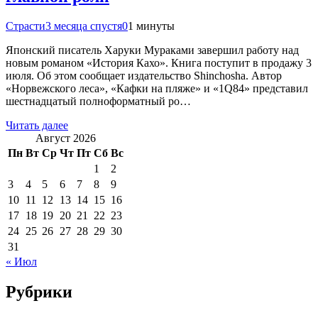
Страсти
3 месяца спустя
0
1 минуты
Японский писатель Харуки Мураками завершил работу над
новым романом «История Кахо». Книга поступит в продажу 3
июля. Об этом сообщает издательство Shinchosha. Автор
«Норвежского леса», «Кафки на пляже» и «1Q84» представил
шестнадцатый полноформатный ро…
Читать далее
Август 2026
Пн
Вт
Ср
Чт
Пт
Сб
Вс
1
2
3
4
5
6
7
8
9
10
11
12
13
14
15
16
17
18
19
20
21
22
23
24
25
26
27
28
29
30
31
« Июл
Рубрики