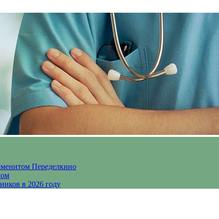
аменитом Переделкино
ном
ников в 2026 году