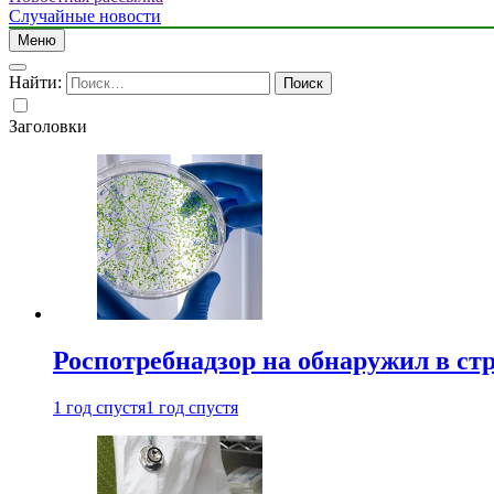
Случайные новости
Меню
Найти:
Заголовки
Роспотребнадзор на обнаружил в ст
1 год спустя
1 год спустя