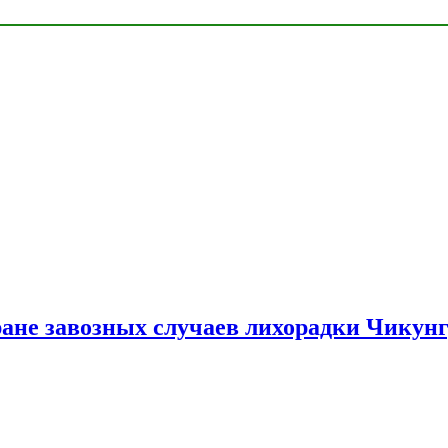
ране завозных случаев лихорадки Чикун