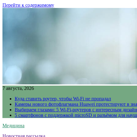
Перейти к содержимому
7 августа, 2026
Куда ставить роутер, чтобы Wi-Fi не пропадал
Камеры нового фотофлагмана Huawei протестируют в зн
Выбираем глазами: 5 Wi-Fi-роутеров с интересным дизай
5 смартфонов с поддержкой microSD и разъёмом для науш
Медицина
Новостная рассылка