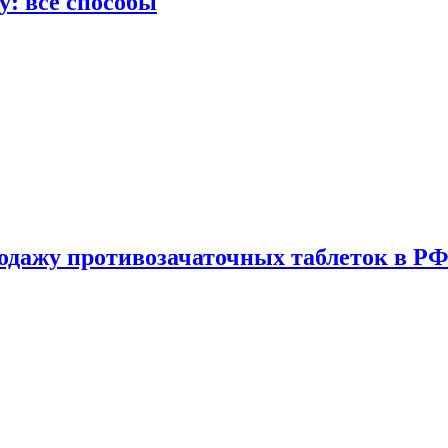
у: все способы
одажу противозачаточных таблеток в РФ