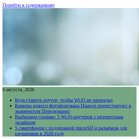
Перейти к содержимому
6 августа, 2026
Куда ставить роутер, чтобы Wi-Fi не пропадал
Камеры нового фотофлагмана Huawei протестируют в
знаменитом Переделкино
Выбираем глазами: 5 Wi-Fi-роутеров с интересным
дизайном
5 смартфонов с поддержкой microSD и разъёмом для
наушников в 2026 году