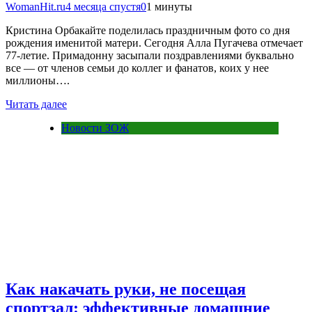
WomanHit.ru
4 месяца спустя
0
1 минуты
Кристина Орбакайте поделилась праздничным фото со дня
рождения именитой матери. Сегодня Алла Пугачева отмечает
77-летие. Примадонну засыпали поздравлениями буквально
все — от членов семьи до коллег и фанатов, коих у нее
миллионы….
Читать далее
Новости ЗОЖ
Как накачать руки, не посещая
спортзал: эффективные домашние