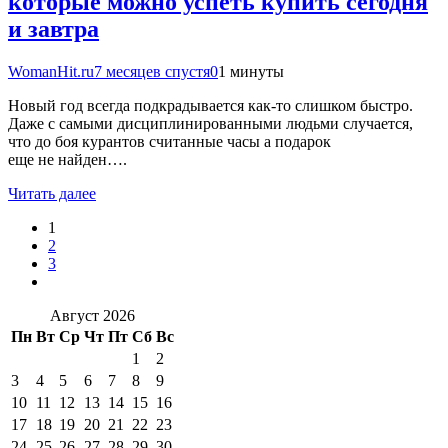
которые можно успеть купить сегодня
и завтра
WomanHit.ru
7 месяцев спустя
0
1 минуты
Новый год всегда подкрадывается как-то слишком быстро.
Даже с самыми дисциплинированными людьми случается,
что до боя курантов считанные часы а подарок
еще не найден….
Читать далее
1
2
3
Август 2026
Пн
Вт
Ср
Чт
Пт
Сб
Вс
1
2
3
4
5
6
7
8
9
10
11
12
13
14
15
16
17
18
19
20
21
22
23
24
25
26
27
28
29
30