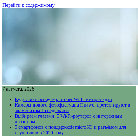
Перейти к содержимому
7 августа, 2026
Куда ставить роутер, чтобы Wi-Fi не пропадал
Камеры нового фотофлагмана Huawei протестируют в
знаменитом Переделкино
Выбираем глазами: 5 Wi-Fi-роутеров с интересным
дизайном
5 смартфонов с поддержкой microSD и разъёмом для
наушников в 2026 году