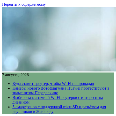
Перейти к содержимому
7 августа, 2026
Куда ставить роутер, чтобы Wi-Fi не пропадал
Камеры нового фотофлагмана Huawei протестируют в
знаменитом Переделкино
Выбираем глазами: 5 Wi-Fi-роутеров с интересным
дизайном
5 смартфонов с поддержкой microSD и разъёмом для
наушников в 2026 году