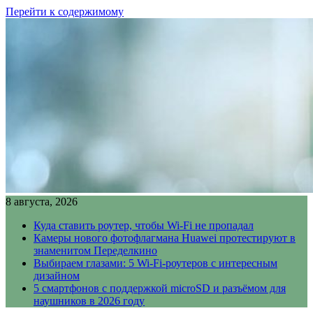
Перейти к содержимому
8 августа, 2026
Куда ставить роутер, чтобы Wi-Fi не пропадал
Камеры нового фотофлагмана Huawei протестируют в
знаменитом Переделкино
Выбираем глазами: 5 Wi-Fi-роутеров с интересным
дизайном
5 смартфонов с поддержкой microSD и разъёмом для
наушников в 2026 году