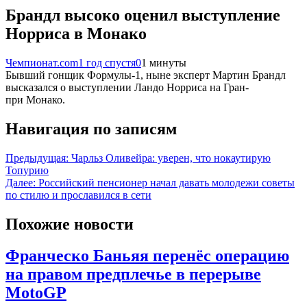
Брандл высоко оценил выступление
Норриса в Монако
Чемпионат.com
1 год спустя
0
1 минуты
Бывший гонщик Формулы-1, ныне эксперт Мартин Брандл
высказался о выступлении Ландо Норриса на Гран-
при Монако.
Навигация по записям
Предыдущая:
Чарльз Оливейра: уверен, что нокаутирую
Топурию
Далее:
Российский пенсионер начал давать молодежи советы
по стилю и прославился в сети
Похожие новости
Франческо Баньяя перенёс операцию
на правом предплечье в перерыве
MotoGP