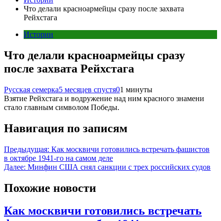
Что делали красноармейцы сразу после захвата
Рейхстага
Истории
Что делали красноармейцы сразу
после захвата Рейхстага
Русская семерка
5 месяцев спустя
0
1 минуты
Взятие Рейхстага и водружение над ним красного знамени
стало главным символом Победы.
Навигация по записям
Предыдущая:
Как москвичи готовились встречать фашистов
в октябре 1941-го на самом деле
Далее:
Минфин США снял санкции с трех российских судов
Похожие новости
Как москвичи готовились встречать