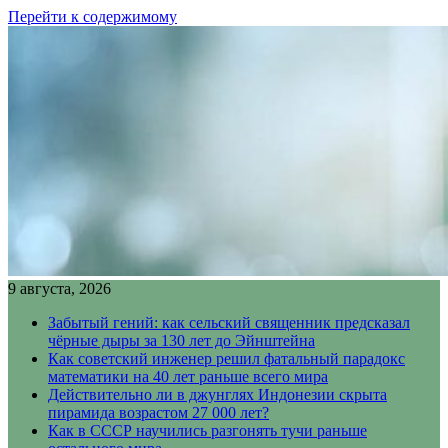
Перейти к содержимому
9 августа, 2026
Забытый гений: как сельский священник предсказал
чёрные дыры за 130 лет до Эйнштейна
Как советский инженер решил фатальный парадокс
математики на 40 лет раньше всего мира
Действительно ли в джунглях Индонезии скрыта
пирамида возрастом 27 000 лет?
Как в СССР научились разгонять тучи раньше