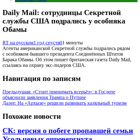
Daily Mail: сотрудницы Секретной
службы США подрались у особняка
Обамы
RT на русском
1 год спустя
0
1 минуты
Агенты американской Секретной службы подрались рядом
с особняком бывшего президента Соединённых Штатов
Барака Обамы. Об этом пишет британская газета Daily Mail,
ссылаясь на охрану экс-лидеров США.
Навигация по записям
Предыдущая:
«Стоит принимать всерьёз»: в Госдепе
объяснили заявления Трампа о Путине
Далее:
На «Архызе» решили развивать халяльный туризм
Похожие новости
СК: версия о побеге пропавшей семьи
Усольцевых опровергнута