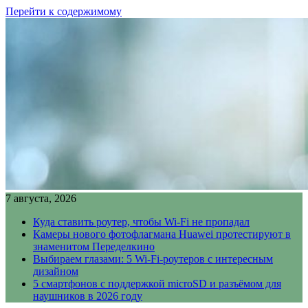
Перейти к содержимому
7 августа, 2026
Куда ставить роутер, чтобы Wi-Fi не пропадал
Камеры нового фотофлагмана Huawei протестируют в
знаменитом Переделкино
Выбираем глазами: 5 Wi-Fi-роутеров с интересным
дизайном
5 смартфонов с поддержкой microSD и разъёмом для
наушников в 2026 году