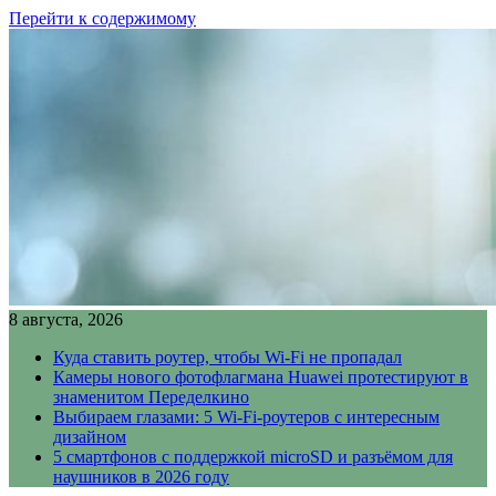
Перейти к содержимому
8 августа, 2026
Куда ставить роутер, чтобы Wi-Fi не пропадал
Камеры нового фотофлагмана Huawei протестируют в
знаменитом Переделкино
Выбираем глазами: 5 Wi-Fi-роутеров с интересным
дизайном
5 смартфонов с поддержкой microSD и разъёмом для
наушников в 2026 году