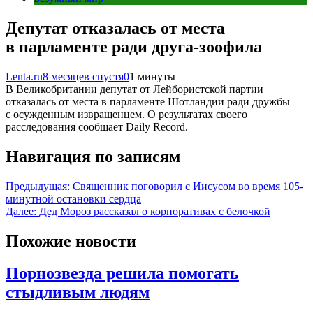
Депутат отказалась от места
в парламенте ради друга-зоофила
Lenta.ru
8 месяцев спустя
0
1 минуты
В Великобритании депутат от Лейбористской партии
отказалась от места в парламенте Шотландии ради дружбы
с осужденным извращенцем. О результатах своего
расследования сообщает Daily Record.
Навигация по записям
Предыдущая:
Священник поговорил с Иисусом во время 105-
минутной остановки сердца
Далее:
Дед Мороз рассказал о корпоративах с белочкой
Похожие новости
Порнозвезда решила помогать
стыдливым людям