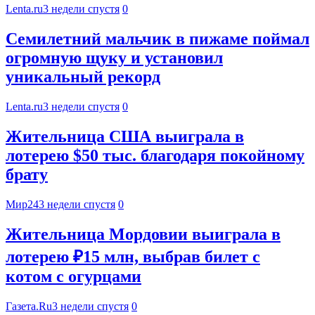
Lenta.ru
3 недели спустя
0
Семилетний мальчик в пижаме поймал
огромную щуку и установил
уникальный рекорд
Lenta.ru
3 недели спустя
0
Жительница США выиграла в
лотерею $50 тыс. благодаря покойному
брату
Мир24
3 недели спустя
0
Жительница Мордовии выиграла в
лотерею ₽15 млн, выбрав билет с
котом с огурцами
Газета.Ru
3 недели спустя
0