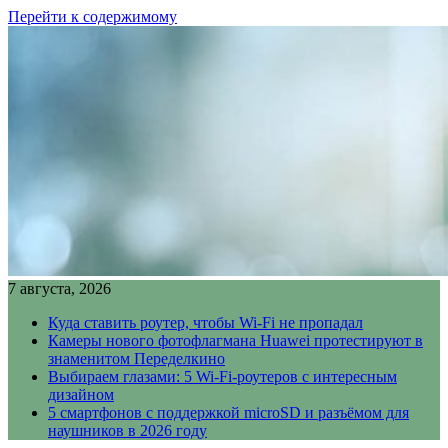
Перейти к содержимому
7 августа, 2026
Куда ставить роутер, чтобы Wi-Fi не пропадал
Камеры нового фотофлагмана Huawei протестируют в
знаменитом Переделкино
Выбираем глазами: 5 Wi-Fi-роутеров с интересным
дизайном
5 смартфонов с поддержкой microSD и разъёмом для
наушников в 2026 году