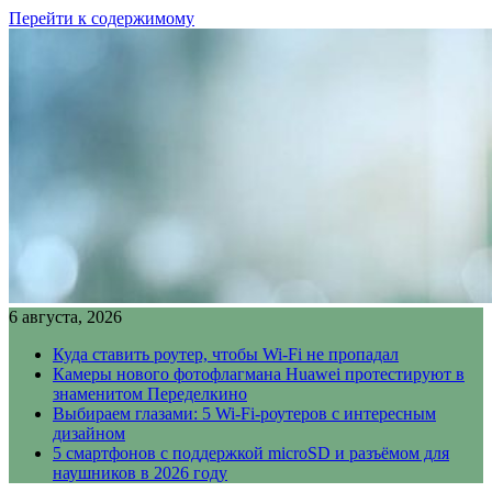
Перейти к содержимому
6 августа, 2026
Куда ставить роутер, чтобы Wi-Fi не пропадал
Камеры нового фотофлагмана Huawei протестируют в
знаменитом Переделкино
Выбираем глазами: 5 Wi-Fi-роутеров с интересным
дизайном
5 смартфонов с поддержкой microSD и разъёмом для
наушников в 2026 году