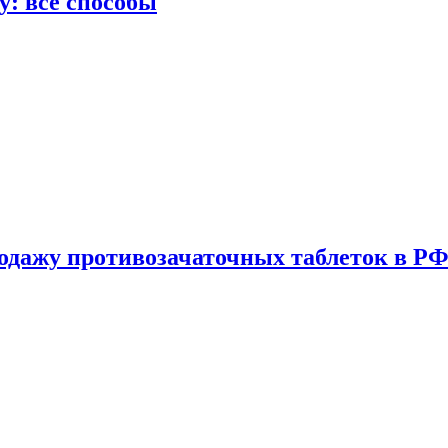
у: все способы
одажу противозачаточных таблеток в РФ