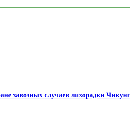
ране завозных случаев лихорадки Чикун