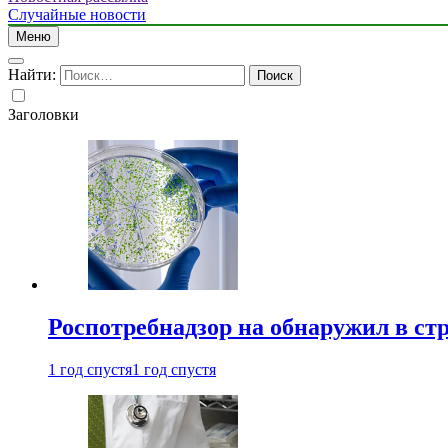
Случайные новости
Меню
Найти:
Заголовки
Роспотребнадзор на обнаружил в ст
1 год спустя
1 год спустя