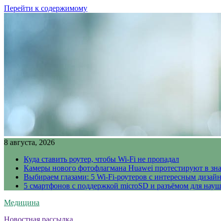
Перейти к содержимому
8 августа, 2026
Куда ставить роутер, чтобы Wi-Fi не пропадал
Камеры нового фотофлагмана Huawei протестируют в зн
Выбираем глазами: 5 Wi-Fi-роутеров с интересным дизай
5 смартфонов с поддержкой microSD и разъёмом для науш
Медицина
Новостная рассылка