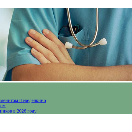
аменитом Переделкино
ном
ников в 2026 году