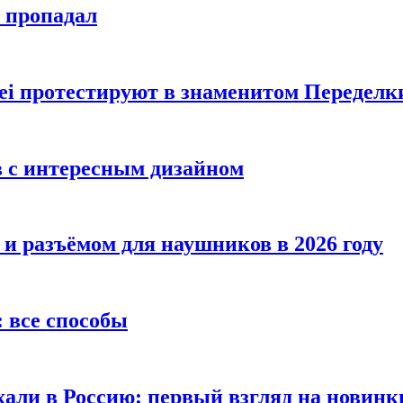
е пропадал
i протестируют в знаменитом Переделк
в с интересным дизайном
 и разъёмом для наушников в 2026 году
 все способы
хали в Россию: первый взгляд на новинк