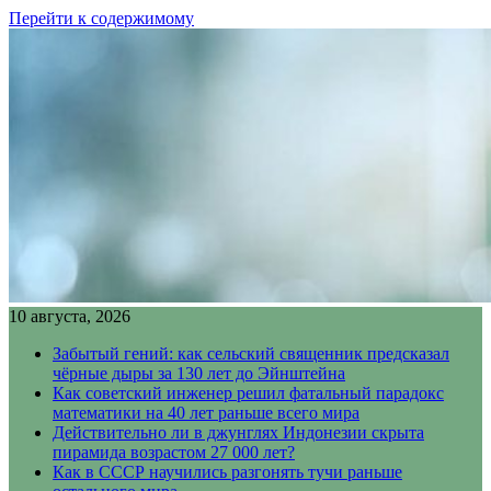
Перейти к содержимому
10 августа, 2026
Забытый гений: как сельский священник предсказал
чёрные дыры за 130 лет до Эйнштейна
Как советский инженер решил фатальный парадокс
математики на 40 лет раньше всего мира
Действительно ли в джунглях Индонезии скрыта
пирамида возрастом 27 000 лет?
Как в СССР научились разгонять тучи раньше