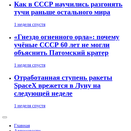
Как в СССР научились разгонять
тучи раньше остального мира
1 неделя спустя
«Гнездо огненного орла»: почему
учёные СССР 60 лет не могли
объяснить Патомский кратер
1 неделя спустя
Отработанная ступень ракеты
SpaceX врежется в Луну на
следующей неделе
1 неделя спустя
Главная
Автоновости