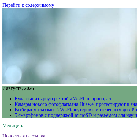
Перейти к содержимому
7 августа, 2026
Куда ставить роутер, чтобы Wi-Fi не пропадал
Камеры нового фотофлагмана Huawei протестируют в зн
Выбираем глазами: 5 Wi-Fi-роутеров с интересным дизай
5 смартфонов с поддержкой microSD и разъёмом для науш
Медицина
Новостная рассылка