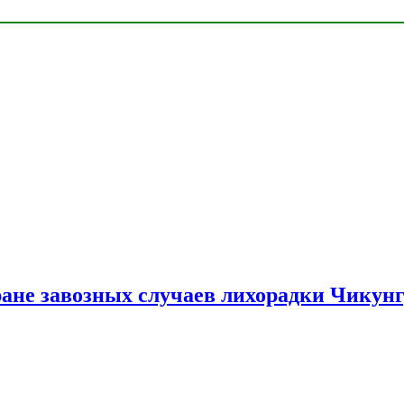
ране завозных случаев лихорадки Чикун