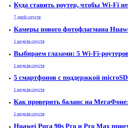
Куда ставить роутер, чтобы Wi-Fi н
7 дней спустя
Камеры нового фотофлагмана Huawe
1 неделя спустя
Выбираем глазами: 5 Wi-Fi-роутеро
1 неделя спустя
5 смартфонов с поддержкой microSD
1 неделя спустя
Как проверить баланс на МегаФоне:
1 неделя спустя
Huawei Pura 90s Pro и Pro Max прие