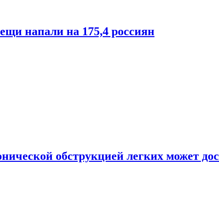
лещи напали на 175,4 россиян
онической обструкцией легких может дос