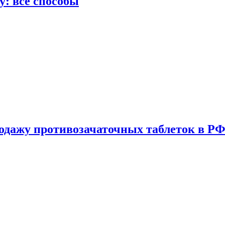
у: все способы
одажу противозачаточных таблеток в РФ