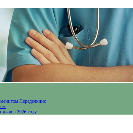
аменитом Переделкино
ном
ников в 2026 году