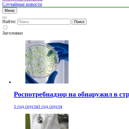
Случайные новости
Меню
Найти:
Заголовки
Роспотребнадзор на обнаружил в ст
1 год спустя
1 год спустя