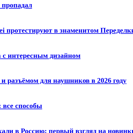
е пропадал
i протестируют в знаменитом Переделк
в с интересным дизайном
 и разъёмом для наушников в 2026 году
 все способы
хали в Россию: первый взгляд на новинк