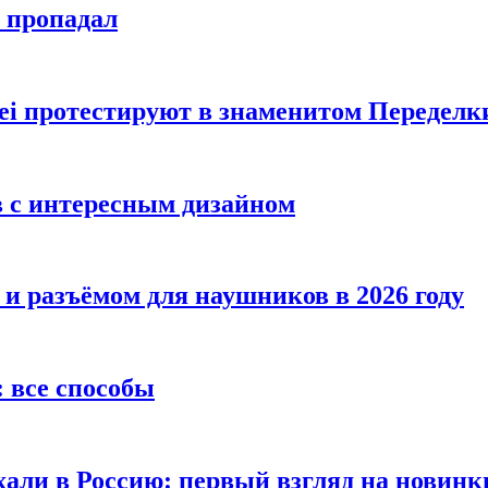
е пропадал
i протестируют в знаменитом Переделк
в с интересным дизайном
 и разъёмом для наушников в 2026 году
 все способы
хали в Россию: первый взгляд на новинк