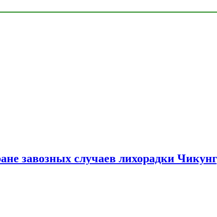
ране завозных случаев лихорадки Чикун