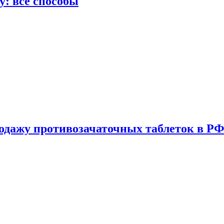
у: все способы
одажу противозачаточных таблеток в РФ