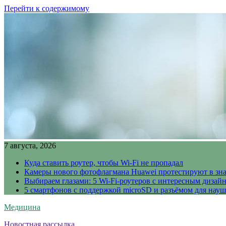
Перейти к содержимому
7 августа, 2026
Куда ставить роутер, чтобы Wi-Fi не пропадал
Камеры нового фотофлагмана Huawei протестируют в зн
Выбираем глазами: 5 Wi-Fi-роутеров с интересным дизай
5 смартфонов с поддержкой microSD и разъёмом для науш
Медицина
Новостная рассылка