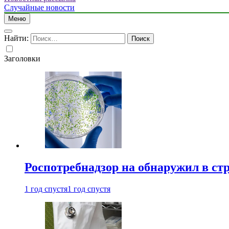
Случайные новости
Меню
Найти:
Заголовки
Роспотребнадзор на обнаружил в ст
1 год спустя
1 год спустя