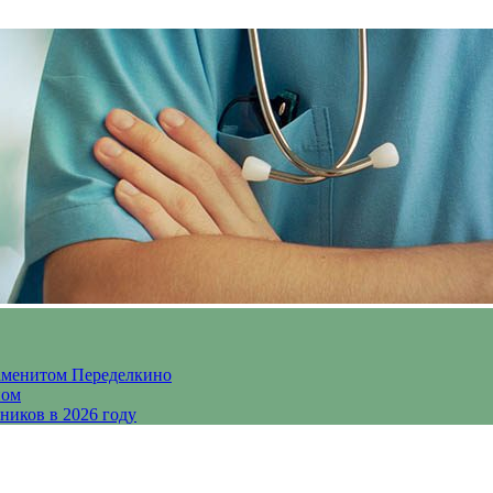
аменитом Переделкино
ном
ников в 2026 году