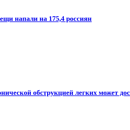
лещи напали на 175,4 россиян
онической обструкцией легких может дос