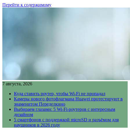
Перейти к содержимому
7 августа, 2026
Куда ставить роутер, чтобы Wi-Fi не пропадал
Камеры нового фотофлагмана Huawei протестируют в
знаменитом Переделкино
Выбираем глазами: 5 Wi-Fi-роутеров с интересным
дизайном
5 смартфонов с поддержкой microSD и разъёмом для
наушников в 2026 году