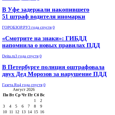
В Уфе задержали накопившего
51 штраф водителя иномарки
ГОРОБЗОР.РУ
3 года спустя
0
«Смотрите на знаки»: ГИБДД
напомнила о новых правилах ПДД
Deita.ru
3 года спустя
0
В Петербурге полиция оштрафовала
двух Дед Морозов за нарушение ПДД
Газета.Ru
4 года спустя
0
Август 2026
Пн
Вт
Ср
Чт
Пт
Сб
Вс
1
2
3
4
5
6
7
8
9
10
11
12
13
14
15
16