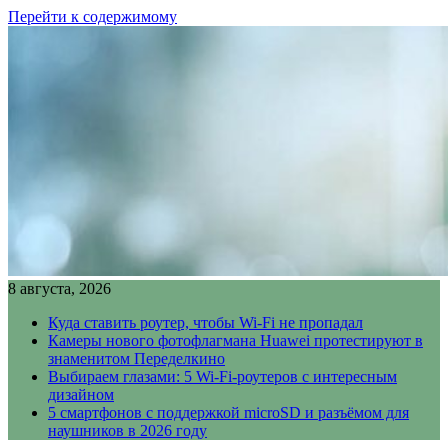
Перейти к содержимому
8 августа, 2026
Куда ставить роутер, чтобы Wi-Fi не пропадал
Камеры нового фотофлагмана Huawei протестируют в
знаменитом Переделкино
Выбираем глазами: 5 Wi-Fi-роутеров с интересным
дизайном
5 смартфонов с поддержкой microSD и разъёмом для
наушников в 2026 году