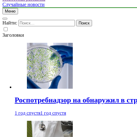
Случайные новости
Меню
Найти:
Заголовки
Роспотребнадзор на обнаружил в ст
1 год спустя
1 год спустя