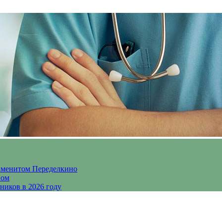
аменитом Переделкино
ном
ников в 2026 году