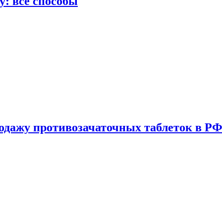
у: все способы
одажу противозачаточных таблеток в РФ