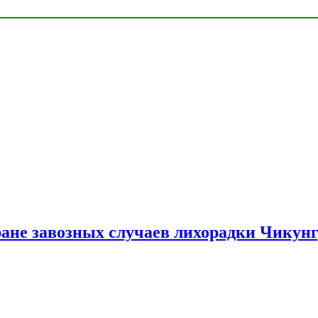
ране завозных случаев лихорадки Чикун