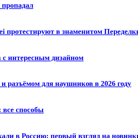
е пропадал
i протестируют в знаменитом Переделк
в с интересным дизайном
 и разъёмом для наушников в 2026 году
 все способы
хали в Россию: первый взгляд на новинк