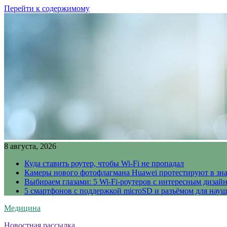
Перейти к содержимому
8 августа, 2026
Куда ставить роутер, чтобы Wi-Fi не пропадал
Камеры нового фотофлагмана Huawei протестируют в зн
Выбираем глазами: 5 Wi-Fi-роутеров с интересным дизай
5 смартфонов с поддержкой microSD и разъёмом для науш
Медицина
Новостная рассылка