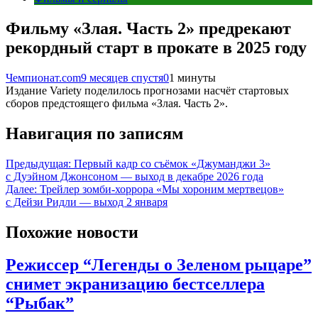
Фильму «Злая. Часть 2» предрекают
рекордный старт в прокате в 2025 году
Чемпионат.com
9 месяцев спустя
0
1 минуты
Издание Variety поделилось прогнозами насчёт стартовых
сборов предстоящего фильма «Злая. Часть 2».
Навигация по записям
Предыдущая:
Первый кадр со съёмок «Джуманджи 3»
с Дуэйном Джонсоном — выход в декабре 2026 года
Далее:
Трейлер зомби-хоррора «Мы хороним мертвецов»
с Дейзи Ридли — выход 2 января
Похожие новости
Режиссер “Легенды о Зеленом рыцаре”
снимет экранизацию бестселлера
“Рыбак”