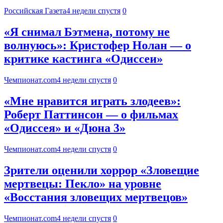
Российская Газета
4 недели спустя
0
«Я снимал Бэтмена, потому не
волнуюсь»: Кристофер Нолан — о
критике кастинга «Одиссеи»
Чемпионат.com
4 недели спустя
0
«Мне нравится играть злодеев»:
Роберт Паттинсон — о фильмах
«Одиссея» и «Дюна 3»
Чемпионат.com
4 недели спустя
0
Зрители оценили хоррор «Зловещие
мертвецы: Пекло» на уровне
«Восстания зловещих мертвецов»
Чемпионат.com
4 недели спустя
0