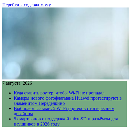
Перейти к содержимому
7 августа, 2026
Куда ставить роутер, чтобы Wi-Fi не пропадал
Камеры нового фотофлагмана Huawei протестируют в
знаменитом Переделкино
Выбираем глазами: 5 Wi-Fi-роутеров с интересным
дизайном
5 смартфонов с поддержкой microSD и разъёмом для
наушников в 2026 году