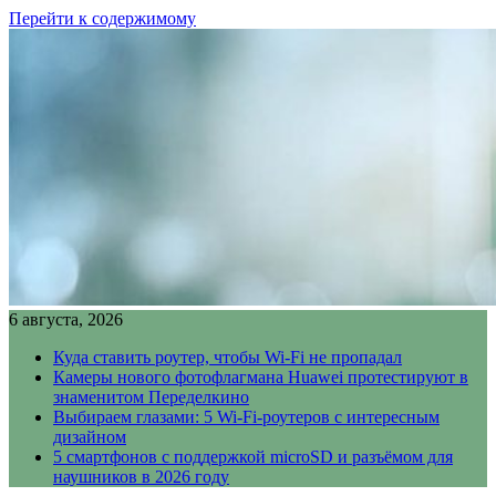
Перейти к содержимому
6 августа, 2026
Куда ставить роутер, чтобы Wi-Fi не пропадал
Камеры нового фотофлагмана Huawei протестируют в
знаменитом Переделкино
Выбираем глазами: 5 Wi-Fi-роутеров с интересным
дизайном
5 смартфонов с поддержкой microSD и разъёмом для
наушников в 2026 году