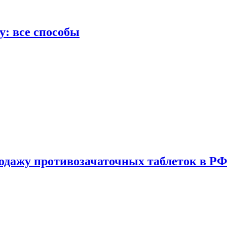
у: все способы
одажу противозачаточных таблеток в РФ