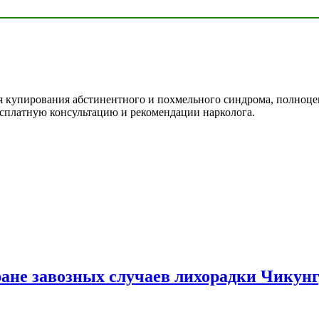
для купирования абстинентного и похмельного синдрома, полноц
есплатную консультацию и рекомендации нарколога.
ране завозных случаев лихорадки Чикун