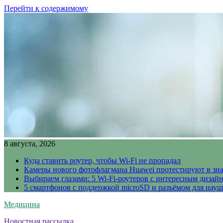
Перейти к содержимому
8 августа, 2026
Куда ставить роутер, чтобы Wi-Fi не пропадал
Камеры нового фотофлагмана Huawei протестируют в зн
Выбираем глазами: 5 Wi-Fi-роутеров с интересным дизай
5 смартфонов с поддержкой microSD и разъёмом для науш
Медицина
Новостная рассылка