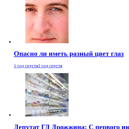
Опасно ли иметь разный цвет глаз
1 год спустя
1 год спустя
Депутат ГД Дрожжина: С первого и