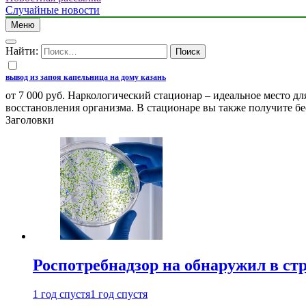
Случайные новости
Меню
Найти:
вывод из запоя капельница на дому казань
от 7 000 руб. Наркологический стационар – идеальное место 
восстановления организма. В стационаре вы также получите б
Заголовки
Роспотребнадзор на обнаружил в ст
1 год спустя
1 год спустя