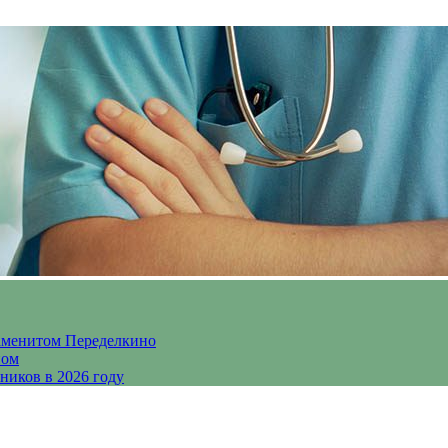
аменитом Переделкино
ном
ников в 2026 году