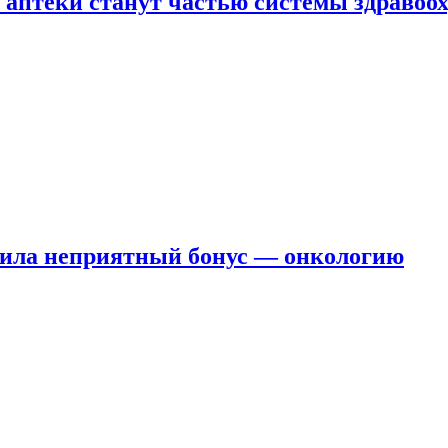
 аптеки станут частью системы здравоо
чила неприятный бонус — онкологию