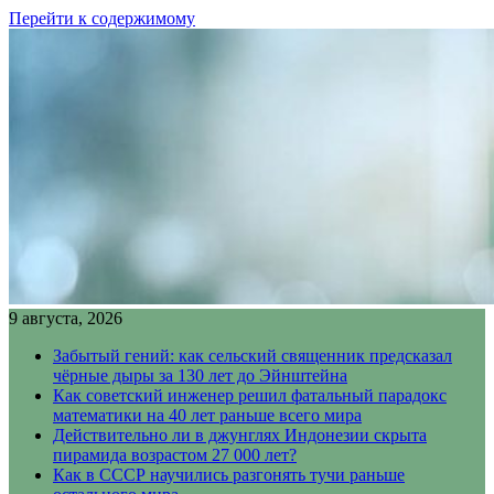
Перейти к содержимому
9 августа, 2026
Забытый гений: как сельский священник предсказал
чёрные дыры за 130 лет до Эйнштейна
Как советский инженер решил фатальный парадокс
математики на 40 лет раньше всего мира
Действительно ли в джунглях Индонезии скрыта
пирамида возрастом 27 000 лет?
Как в СССР научились разгонять тучи раньше