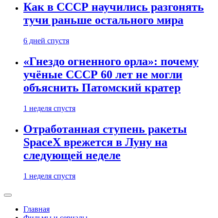
Как в СССР научились разгонять
тучи раньше остального мира
6 дней спустя
«Гнездо огненного орла»: почему
учёные СССР 60 лет не могли
объяснить Патомский кратер
1 неделя спустя
Отработанная ступень ракеты
SpaceX врежется в Луну на
следующей неделе
1 неделя спустя
Главная
Фильмы и сериалы