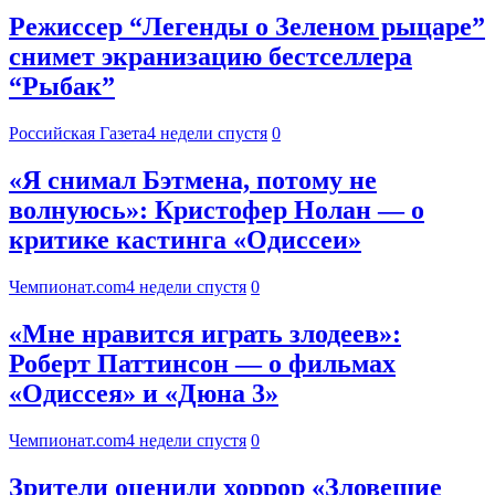
Режиссер “Легенды о Зеленом рыцаре”
снимет экранизацию бестселлера
“Рыбак”
Российская Газета
4 недели спустя
0
«Я снимал Бэтмена, потому не
волнуюсь»: Кристофер Нолан — о
критике кастинга «Одиссеи»
Чемпионат.com
4 недели спустя
0
«Мне нравится играть злодеев»:
Роберт Паттинсон — о фильмах
«Одиссея» и «Дюна 3»
Чемпионат.com
4 недели спустя
0
Зрители оценили хоррор «Зловещие