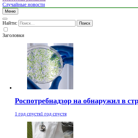
Случайные новости
Меню
Найти:
Заголовки
Роспотребнадзор на обнаружил в ст
1 год спустя
1 год спустя