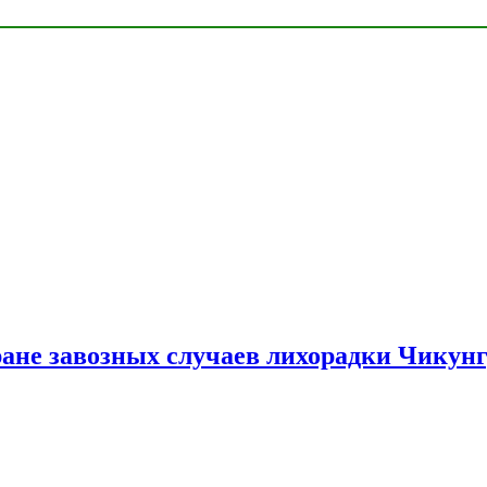
ране завозных случаев лихорадки Чикун