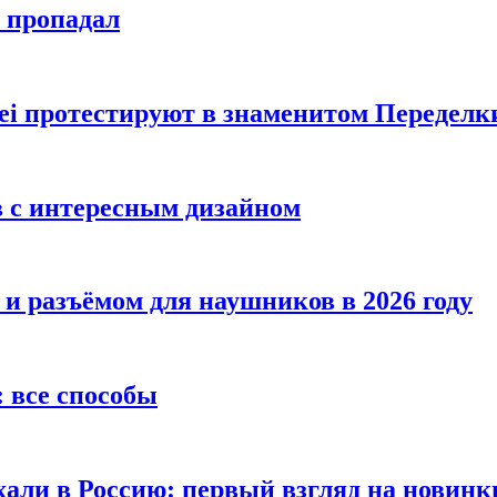
е пропадал
i протестируют в знаменитом Переделк
в с интересным дизайном
 и разъёмом для наушников в 2026 году
 все способы
хали в Россию: первый взгляд на новинк