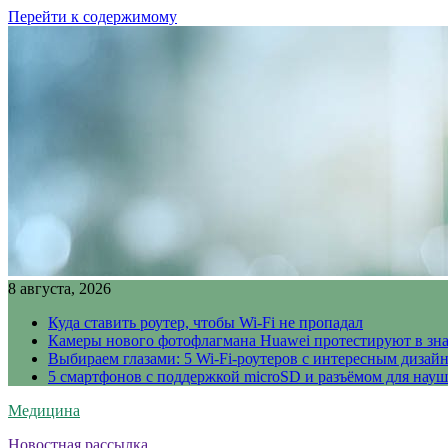
Перейти к содержимому
8 августа, 2026
Куда ставить роутер, чтобы Wi-Fi не пропадал
Камеры нового фотофлагмана Huawei протестируют в зн
Выбираем глазами: 5 Wi-Fi-роутеров с интересным дизай
5 смартфонов с поддержкой microSD и разъёмом для науш
Медицина
Новостная рассылка