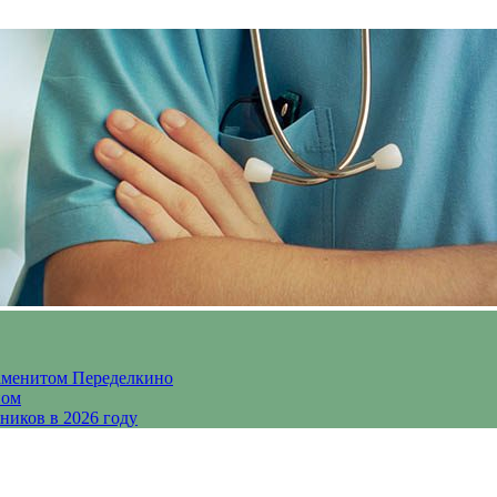
аменитом Переделкино
ном
ников в 2026 году