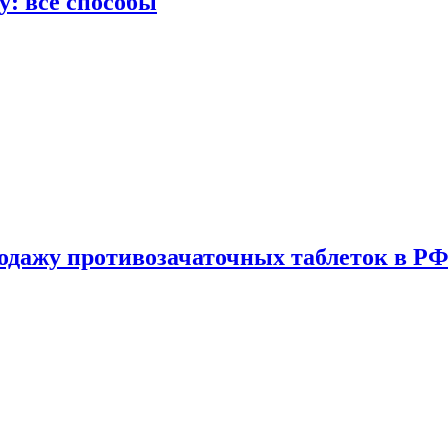
у: все способы
одажу противозачаточных таблеток в РФ