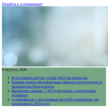
Перейти к содержимому
8 августа, 2026
Куда ставить роутер, чтобы Wi-Fi не пропадал
Камеры нового фотофлагмана Huawei протестируют в
знаменитом Переделкино
Выбираем глазами: 5 Wi-Fi-роутеров с интересным
дизайном
5 смартфонов с поддержкой microSD и разъёмом для
наушников в 2026 году