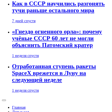
Как в СССР научились разгонять
тучи раньше остального мира
7 дней спустя
«Гнездо огненного орла»: почему
учёные СССР 60 лет не могли
объяснить Патомский кратер
1 неделя спустя
Отработанная ступень ракеты
SpaceX врежется в Луну на
следующей неделе
1 неделя спустя
Главная
Дом и сад