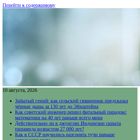
Перейти к содержимому
10 августа, 2026
Забытый гений: как сельский священник предсказал
чёрные дыры за 130 лет до Эйнштейна
Как советский инженер решил фатальный парадокс
математики на 40 лет раньше всего мира
Действительно ли в джунглях Индонезии скрыта
пирамида возрастом 27 000 лет?
Как в СССР научились разгонять тучи раньше