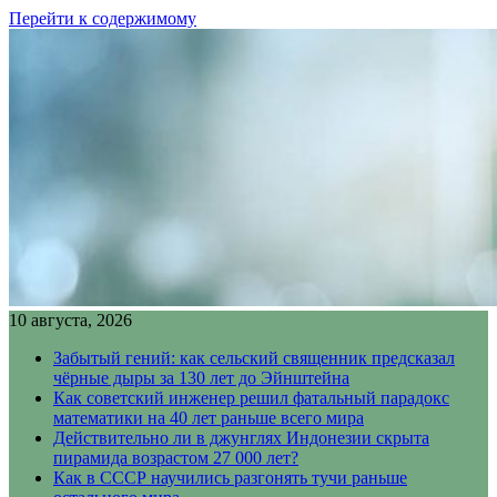
Перейти к содержимому
10 августа, 2026
Забытый гений: как сельский священник предсказал
чёрные дыры за 130 лет до Эйнштейна
Как советский инженер решил фатальный парадокс
математики на 40 лет раньше всего мира
Действительно ли в джунглях Индонезии скрыта
пирамида возрастом 27 000 лет?
Как в СССР научились разгонять тучи раньше