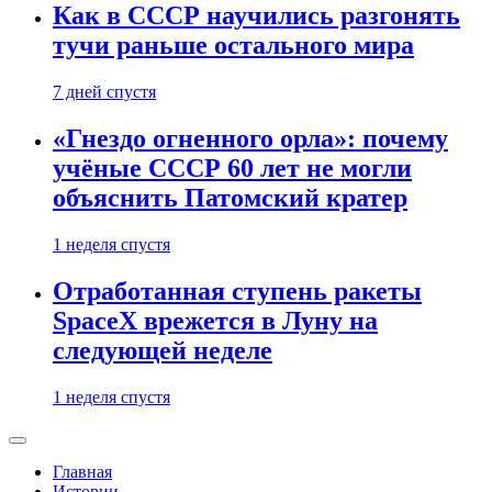
Как в СССР научились разгонять
тучи раньше остального мира
7 дней спустя
«Гнездо огненного орла»: почему
учёные СССР 60 лет не могли
объяснить Патомский кратер
1 неделя спустя
Отработанная ступень ракеты
SpaceX врежется в Луну на
следующей неделе
1 неделя спустя
Главная
Истории