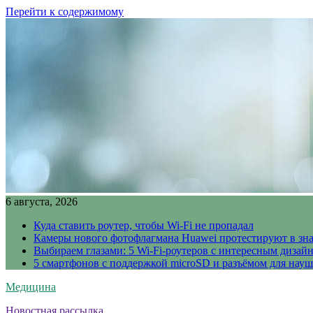
Перейти к содержимому
6 августа, 2026
Куда ставить роутер, чтобы Wi-Fi не пропадал
Камеры нового фотофлагмана Huawei протестируют в зн
Выбираем глазами: 5 Wi-Fi-роутеров с интересным дизай
5 смартфонов с поддержкой microSD и разъёмом для науш
Медицина
Новостная рассылка