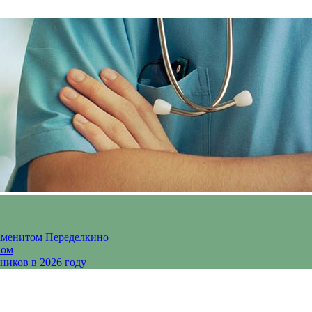
аменитом Переделкино
ном
ников в 2026 году