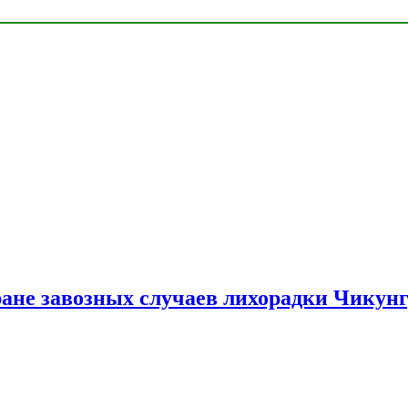
ране завозных случаев лихорадки Чикун