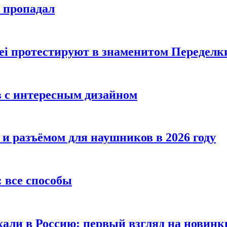
е пропадал
i протестируют в знаменитом Переделк
в с интересным дизайном
 и разъёмом для наушников в 2026 году
 все способы
хали в Россию: первый взгляд на новинк