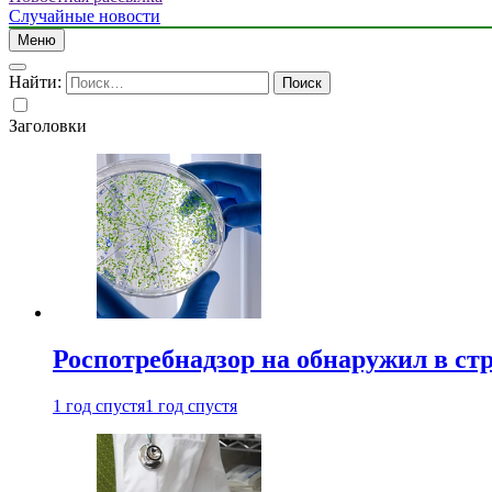
Случайные новости
Меню
Найти:
Заголовки
Роспотребнадзор на обнаружил в ст
1 год спустя
1 год спустя