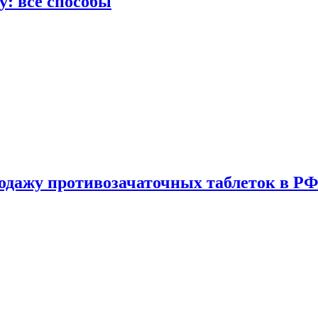
у: все способы
одажу противозачаточных таблеток в РФ