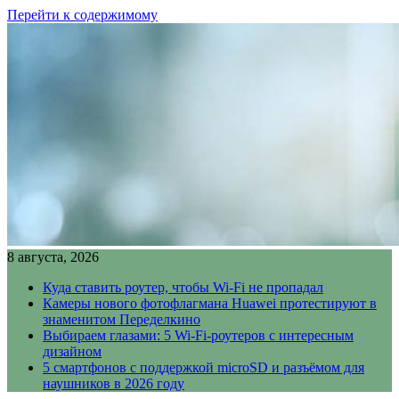
Перейти к содержимому
8 августа, 2026
Куда ставить роутер, чтобы Wi-Fi не пропадал
Камеры нового фотофлагмана Huawei протестируют в
знаменитом Переделкино
Выбираем глазами: 5 Wi-Fi-роутеров с интересным
дизайном
5 смартфонов с поддержкой microSD и разъёмом для
наушников в 2026 году