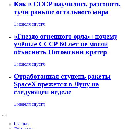
Как в СССР научились разгонять
тучи раньше остального мира
1 неделя спустя
«Гнездо огненного орла»: почему
учёные СССР 60 лет не могли
объяснить Патомский кратер
1 неделя спустя
Отработанная ступень ракеты
SpaceX врежется в Луну на
следующей неделе
1 неделя спустя
Главная
Дом и сад