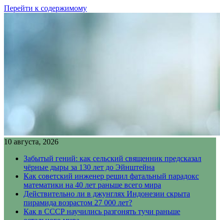
Перейти к содержимому
10 августа, 2026
Забытый гений: как сельский священник предсказал
чёрные дыры за 130 лет до Эйнштейна
Как советский инженер решил фатальный парадокс
математики на 40 лет раньше всего мира
Действительно ли в джунглях Индонезии скрыта
пирамида возрастом 27 000 лет?
Как в СССР научились разгонять тучи раньше