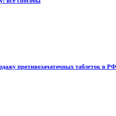
у: все способы
одажу противозачаточных таблеток в РФ