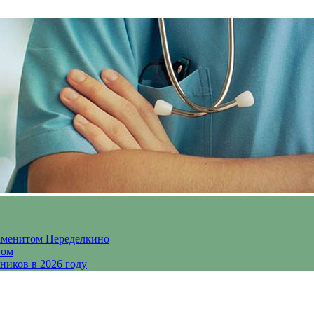
аменитом Переделкино
ном
ников в 2026 году