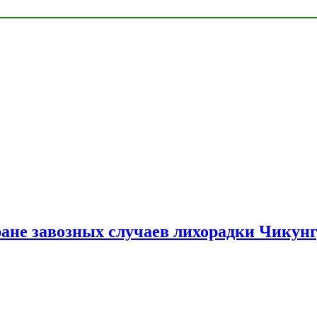
ране завозных случаев лихорадки Чикун