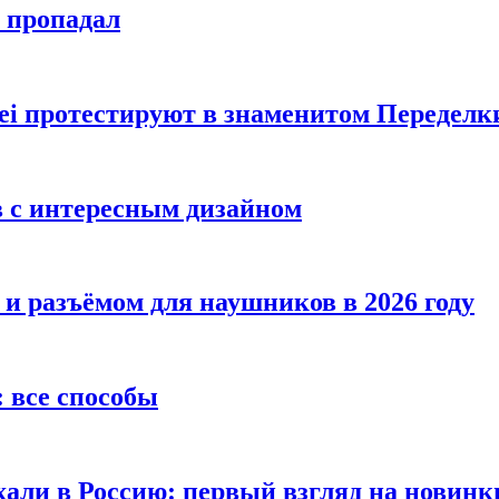
е пропадал
i протестируют в знаменитом Переделк
в с интересным дизайном
 и разъёмом для наушников в 2026 году
 все способы
хали в Россию: первый взгляд на новинк