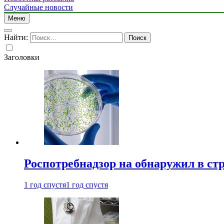
Случайные новости
Меню
Найти:
Заголовки
Роспотребнадзор на обнаружил в ст
1 год спустя
1 год спустя