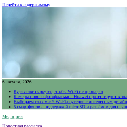
Перейти к содержимому
6 августа, 2026
Куда ставить роутер, чтобы Wi-Fi не пропадал
Камеры нового фотофлагмана Huawei протестируют в зн
Выбираем глазами: 5 Wi-Fi-роутеров с интересным дизай
5 смартфонов с поддержкой microSD и разъёмом для науш
Медицина
Новостная рассылка