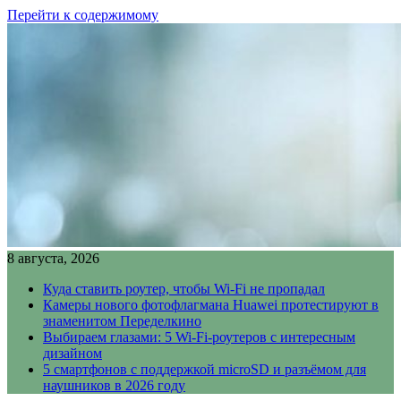
Перейти к содержимому
8 августа, 2026
Куда ставить роутер, чтобы Wi-Fi не пропадал
Камеры нового фотофлагмана Huawei протестируют в
знаменитом Переделкино
Выбираем глазами: 5 Wi-Fi-роутеров с интересным
дизайном
5 смартфонов с поддержкой microSD и разъёмом для
наушников в 2026 году