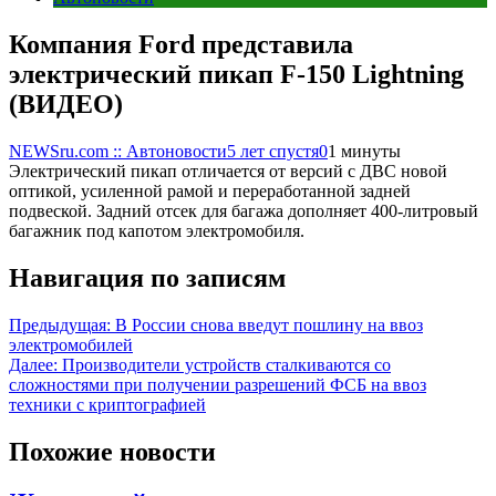
Компания Ford представила
электрический пикап F-150 Lightning
(ВИДЕО)
NEWSru.com :: Автоновости
5 лет спустя
0
1 минуты
Электрический пикап отличается от версий с ДВС новой
оптикой, усиленной рамой и переработанной задней
подвеской. Задний отсек для багажа дополняет 400-литровый
багажник под капотом электромобиля.
Навигация по записям
Предыдущая:
В России снова введут пошлину на ввоз
электромобилей
Далее:
Производители устройств сталкиваются со
сложностями при получении разрешений ФСБ на ввоз
техники с криптографией
Похожие новости