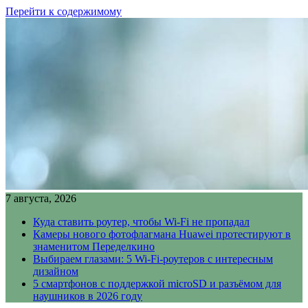
Перейти к содержимому
7 августа, 2026
Куда ставить роутер, чтобы Wi-Fi не пропадал
Камеры нового фотофлагмана Huawei протестируют в
знаменитом Переделкино
Выбираем глазами: 5 Wi-Fi-роутеров с интересным
дизайном
5 смартфонов с поддержкой microSD и разъёмом для
наушников в 2026 году