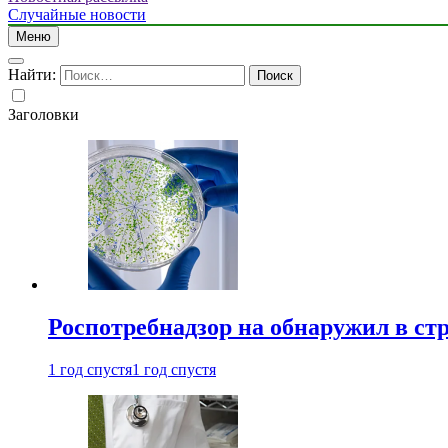
Случайные новости
Меню
Найти:
Заголовки
Роспотребнадзор на обнаружил в ст
1 год спустя
1 год спустя