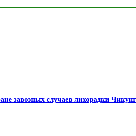
ране завозных случаев лихорадки Чикун