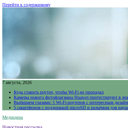
Перейти к содержимому
7 августа, 2026
Куда ставить роутер, чтобы Wi-Fi не пропадал
Камеры нового фотофлагмана Huawei протестируют в зн
Выбираем глазами: 5 Wi-Fi-роутеров с интересным дизай
5 смартфонов с поддержкой microSD и разъёмом для науш
Медицина
Новостная рассылка