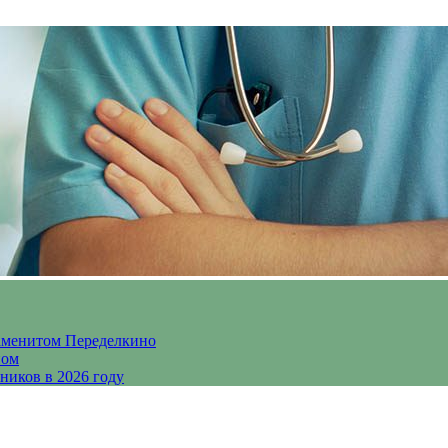
аменитом Переделкино
ном
ников в 2026 году