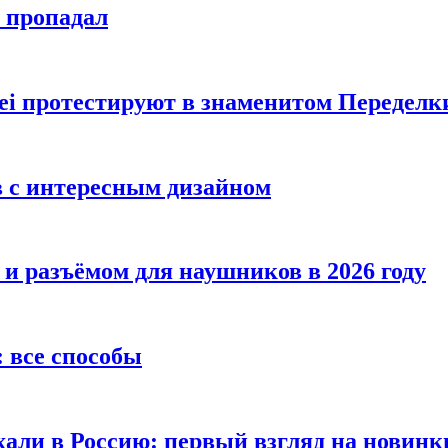
е пропадал
i протестируют в знаменитом Переделк
в с интересным дизайном
 и разъёмом для наушников в 2026 году
 все способы
хали в Россию: первый взгляд на новинк