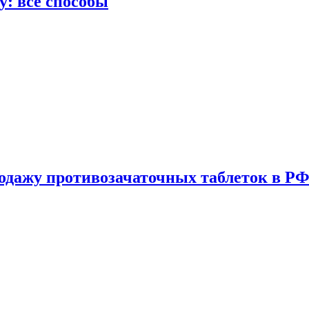
у: все способы
одажу противозачаточных таблеток в РФ