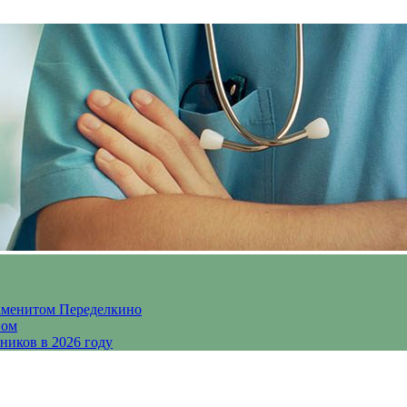
аменитом Переделкино
ном
ников в 2026 году