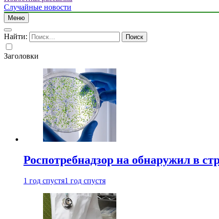
Случайные новости
Меню
Найти:
Заголовки
Роспотребнадзор на обнаружил в ст
1 год спустя
1 год спустя