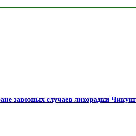
ране завозных случаев лихорадки Чикун