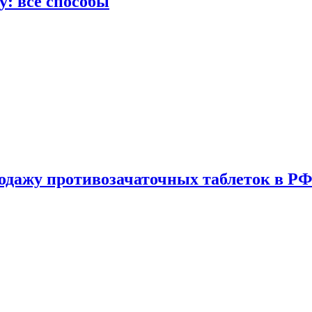
у: все способы
одажу противозачаточных таблеток в РФ