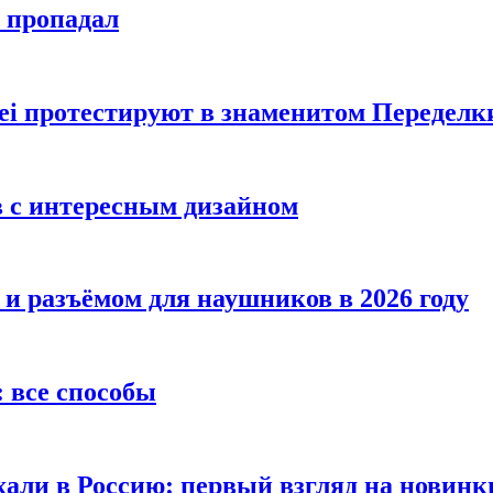
е пропадал
i протестируют в знаменитом Переделк
в с интересным дизайном
 и разъёмом для наушников в 2026 году
 все способы
хали в Россию: первый взгляд на новинк