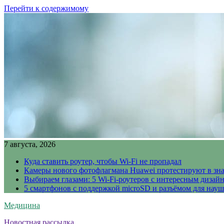
Перейти к содержимому
7 августа, 2026
Куда ставить роутер, чтобы Wi-Fi не пропадал
Камеры нового фотофлагмана Huawei протестируют в зн
Выбираем глазами: 5 Wi-Fi-роутеров с интересным дизай
5 смартфонов с поддержкой microSD и разъёмом для науш
Медицина
Новостная рассылка