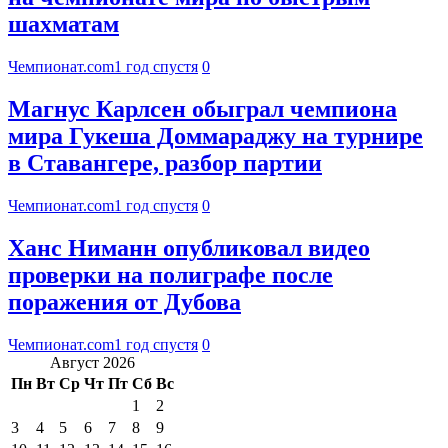
шахматам
Чемпионат.com
1 год спустя
0
Магнус Карлсен обыграл чемпиона
мира Гукеша Доммараджу на турнире
в Ставангере, разбор партии
Чемпионат.com
1 год спустя
0
Ханс Ниманн опубликовал видео
проверки на полиграфе после
поражения от Дубова
Чемпионат.com
1 год спустя
0
Август 2026
Пн
Вт
Ср
Чт
Пт
Сб
Вс
1
2
3
4
5
6
7
8
9