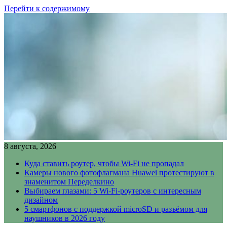
Перейти к содержимому
8 августа, 2026
Куда ставить роутер, чтобы Wi-Fi не пропадал
Камеры нового фотофлагмана Huawei протестируют в
знаменитом Переделкино
Выбираем глазами: 5 Wi-Fi-роутеров с интересным
дизайном
5 смартфонов с поддержкой microSD и разъёмом для
наушников в 2026 году