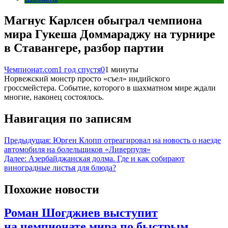
Магнус Карлсен обыграл чемпиона
мира Гукеша Доммараджу на турнире
в Ставангере, разбор партии
Чемпионат.com
1 год спустя
0
1 минуты
Норвежский монстр просто «съел» индийского
гроссмейстера. Событие, которого в шахматном мире ждали
многие, наконец состоялось.
Навигация по записям
Предыдущая:
Юрген Клопп отреагировал на новость о наезде
автомобиля на болельщиков «Ливерпуля»
Далее:
Азербайджанская долма. Где и как собирают
виноградные листья для блюда?
Похожие новости
Роман Шогджиев выступит
на чемпионате мира по быстрым