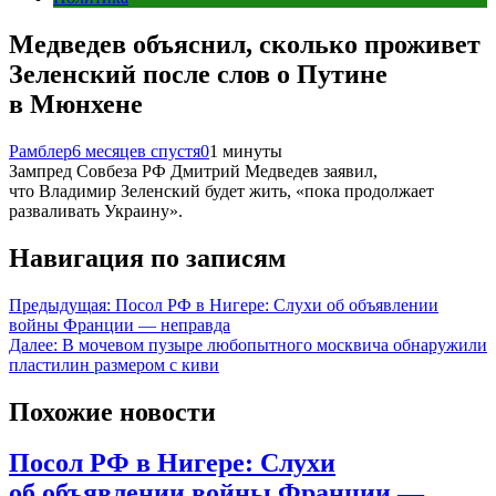
Медведев объяснил, сколько проживет
Зеленский после слов о Путине
в Мюнхене
Рамблер
6 месяцев спустя
0
1 минуты
Зампред Совбеза РФ Дмитрий Медведев заявил,
что Владимир Зеленский будет жить, «пока продолжает
разваливать Украину».
Навигация по записям
Предыдущая:
Посол РФ в Нигере: Слухи об объявлении
войны Франции — неправда
Далее:
В мочевом пузыре любопытного москвича обнаружили
пластилин размером с киви
Похожие новости
Посол РФ в Нигере: Слухи
об объявлении войны Франции —