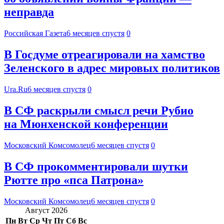
неправда
Российская Газета
6 месяцев спустя
0
В Госдуме отреагировали на хамство
Зеленского в адрес мировых политиков
Ura.Ru
6 месяцев спустя
0
В СФ раскрыли смысл речи Рубио
на Мюнхенской конференции
Московский Комсомолец
6 месяцев спустя
0
В СФ прокомментировали шутки
Рютте про «пса Патрона»
Московский Комсомолец
6 месяцев спустя
0
Август 2026
Пн
Вт
Ср
Чт
Пт
Сб
Вс