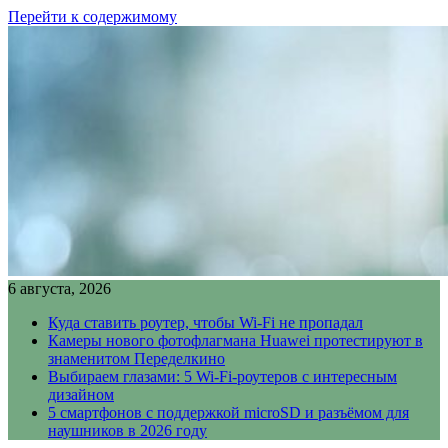
Перейти к содержимому
6 августа, 2026
Куда ставить роутер, чтобы Wi-Fi не пропадал
Камеры нового фотофлагмана Huawei протестируют в
знаменитом Переделкино
Выбираем глазами: 5 Wi-Fi-роутеров с интересным
дизайном
5 смартфонов с поддержкой microSD и разъёмом для
наушников в 2026 году