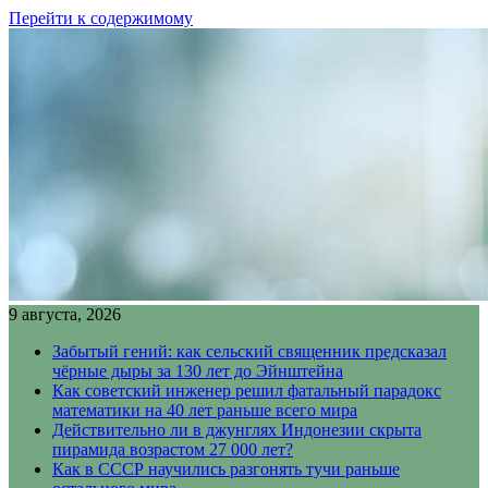
Перейти к содержимому
9 августа, 2026
Забытый гений: как сельский священник предсказал
чёрные дыры за 130 лет до Эйнштейна
Как советский инженер решил фатальный парадокс
математики на 40 лет раньше всего мира
Действительно ли в джунглях Индонезии скрыта
пирамида возрастом 27 000 лет?
Как в СССР научились разгонять тучи раньше