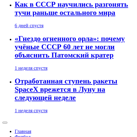
Как в СССР научились разгонять
тучи раньше остального мира
6 дней спустя
«Гнездо огненного орла»: почему
учёные СССР 60 лет не могли
объяснить Патомский кратер
1 неделя спустя
Отработанная ступень ракеты
SpaceX врежется в Луну на
следующей неделе
1 неделя спустя
Главная
Футбол