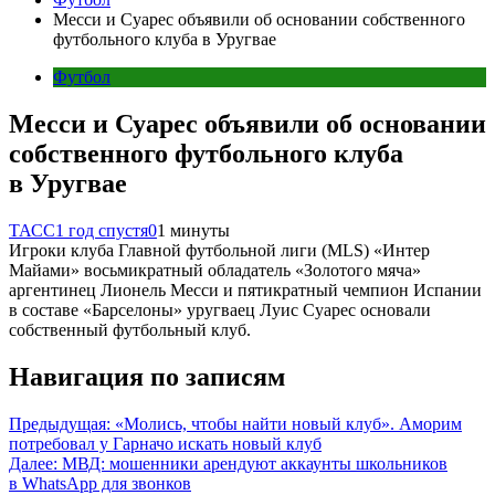
Месси и Суарес объявили об основании собственного
футбольного клуба в Уругвае
Футбол
Месси и Суарес объявили об основании
собственного футбольного клуба
в Уругвае
ТАСС
1 год спустя
0
1 минуты
Игроки клуба Главной футбольной лиги (MLS) «Интер
Майами» восьмикратный обладатель «Золотого мяча»
аргентинец Лионель Месси и пятикратный чемпион Испании
в составе «Барселоны» уругваец Луис Суарес основали
собственный футбольный клуб.
Навигация по записям
Предыдущая:
«Молись, чтобы найти новый клуб». Аморим
потребовал у Гарначо искать новый клуб
Далее:
МВД: мошенники арендуют аккаунты школьников
в WhatsApp для звонков