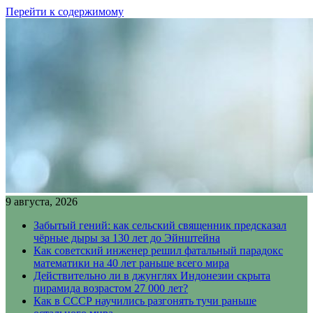
Перейти к содержимому
9 августа, 2026
Забытый гений: как сельский священник предсказал
чёрные дыры за 130 лет до Эйнштейна
Как советский инженер решил фатальный парадокс
математики на 40 лет раньше всего мира
Действительно ли в джунглях Индонезии скрыта
пирамида возрастом 27 000 лет?
Как в СССР научились разгонять тучи раньше