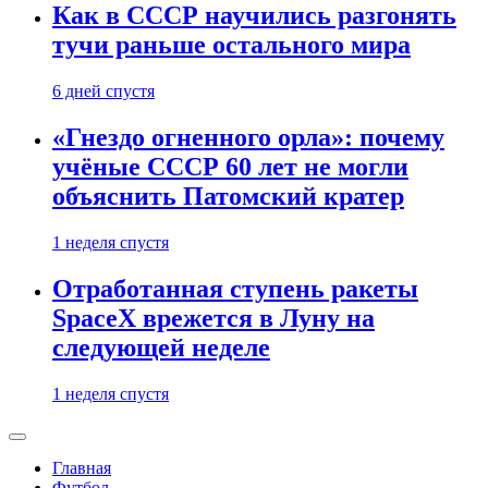
Как в СССР научились разгонять
тучи раньше остального мира
6 дней спустя
«Гнездо огненного орла»: почему
учёные СССР 60 лет не могли
объяснить Патомский кратер
1 неделя спустя
Отработанная ступень ракеты
SpaceX врежется в Луну на
следующей неделе
1 неделя спустя
Главная
Футбол