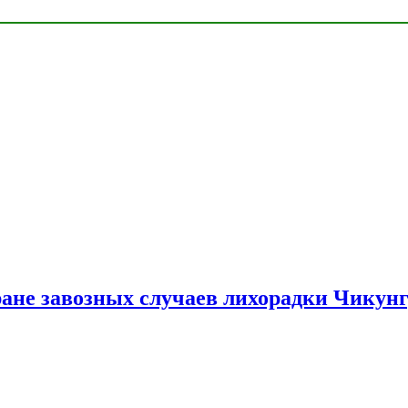
ране завозных случаев лихорадки Чикун