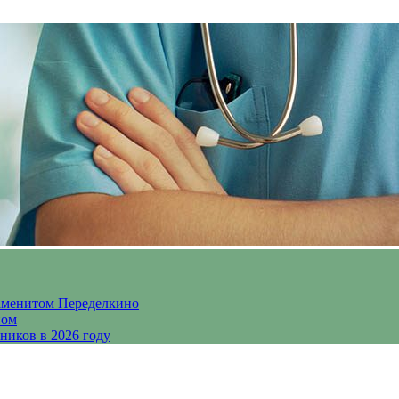
аменитом Переделкино
ном
ников в 2026 году