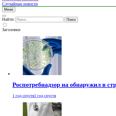
Случайные новости
Меню
Найти:
Заголовки
Роспотребнадзор на обнаружил в ст
1 год спустя
1 год спустя