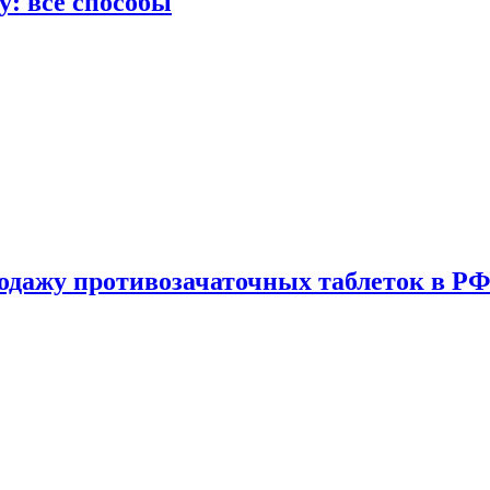
у: все способы
одажу противозачаточных таблеток в РФ