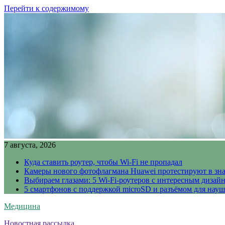
Перейти к содержимому
7 августа, 2026
Куда ставить роутер, чтобы Wi-Fi не пропадал
Камеры нового фотофлагмана Huawei протестируют в зн
Выбираем глазами: 5 Wi-Fi-роутеров с интересным дизай
5 смартфонов с поддержкой microSD и разъёмом для науш
Медицина
Новостная рассылка