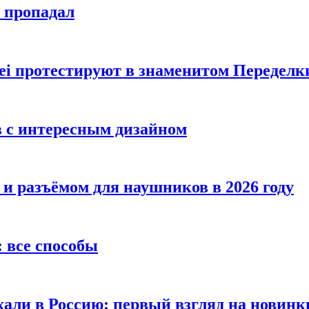
е пропадал
i протестируют в знаменитом Переделк
в с интересным дизайном
 и разъёмом для наушников в 2026 году
 все способы
хали в Россию: первый взгляд на новинк