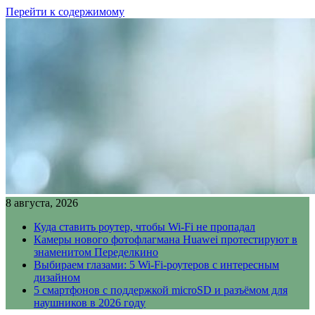
Перейти к содержимому
8 августа, 2026
Куда ставить роутер, чтобы Wi-Fi не пропадал
Камеры нового фотофлагмана Huawei протестируют в
знаменитом Переделкино
Выбираем глазами: 5 Wi-Fi-роутеров с интересным
дизайном
5 смартфонов с поддержкой microSD и разъёмом для
наушников в 2026 году