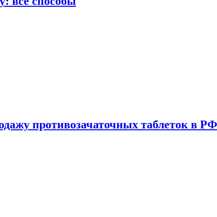
у: все способы
одажу противозачаточных таблеток в РФ