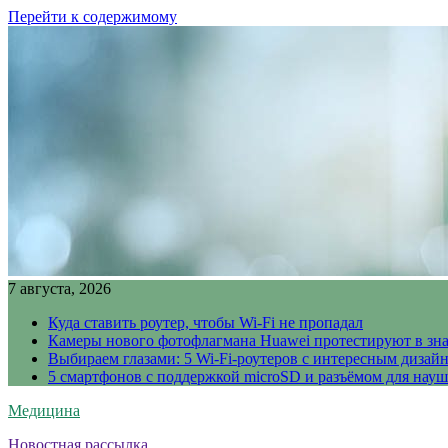
Перейти к содержимому
7 августа, 2026
Куда ставить роутер, чтобы Wi-Fi не пропадал
Камеры нового фотофлагмана Huawei протестируют в зн
Выбираем глазами: 5 Wi-Fi-роутеров с интересным дизай
5 смартфонов с поддержкой microSD и разъёмом для науш
Медицина
Новостная рассылка