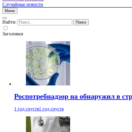
Случайные новости
Меню
Найти:
Заголовки
Роспотребнадзор на обнаружил в ст
1 год спустя
1 год спустя