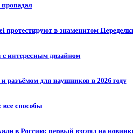
е пропадал
i протестируют в знаменитом Переделк
в с интересным дизайном
 и разъёмом для наушников в 2026 году
 все способы
хали в Россию: первый взгляд на новинк