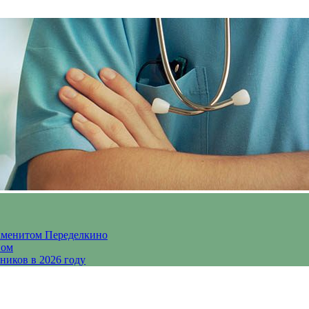
аменитом Переделкино
ном
ников в 2026 году