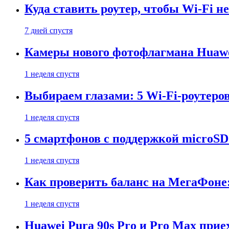
Куда ставить роутер, чтобы Wi-Fi н
7 дней спустя
Камеры нового фотофлагмана Huawe
1 неделя спустя
Выбираем глазами: 5 Wi-Fi-роутеро
1 неделя спустя
5 смартфонов с поддержкой microSD
1 неделя спустя
Как проверить баланс на МегаФоне:
1 неделя спустя
Huawei Pura 90s Pro и Pro Max прие