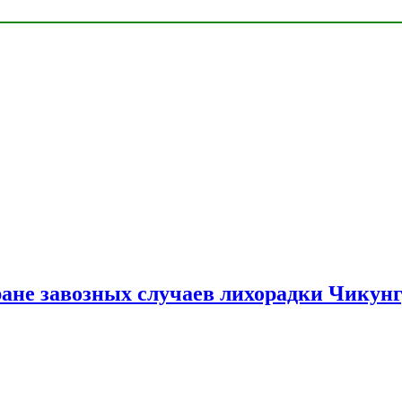
ране завозных случаев лихорадки Чикун