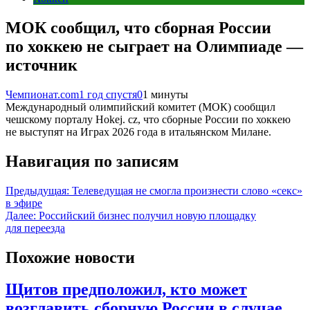
МОК сообщил, что сборная России
по хоккею не сыграет на Олимпиаде —
источник
Чемпионат.com
1 год спустя
0
1 минуты
Международный олимпийский комитет (МОК) сообщил
чешскому порталу Hokej. cz, что сборные России по хоккею
не выступят на Играх 2026 года в итальянском Милане.
Навигация по записям
Предыдущая:
Телеведущая не смогла произнести слово «секс»
в эфире
Далее:
Российский бизнес получил новую площадку
для переезда
Похожие новости
Щитов предположил, кто может
возглавить сборную России в случае