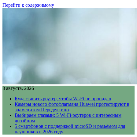
Перейти к содержимому
8 августа, 2026
Куда ставить роутер, чтобы Wi-Fi не пропадал
Камеры нового фотофлагмана Huawei протестируют в
знаменитом Переделкино
Выбираем глазами: 5 Wi-Fi-роутеров с интересным
дизайном
5 смартфонов с поддержкой microSD и разъёмом для
наушников в 2026 году