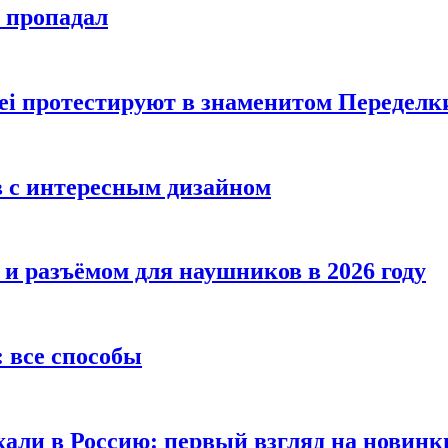
е пропадал
i протестируют в знаменитом Переделк
в с интересным дизайном
 и разъёмом для наушников в 2026 году
 все способы
хали в Россию: первый взгляд на новинк