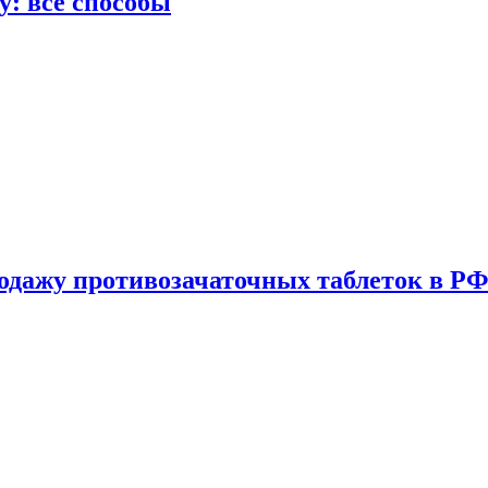
у: все способы
одажу противозачаточных таблеток в РФ