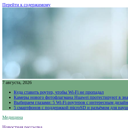
Перейти к содержимому
7 августа, 2026
Куда ставить роутер, чтобы Wi-Fi не пропадал
Камеры нового фотофлагмана Huawei протестируют в зн
Выбираем глазами: 5 Wi-Fi-роутеров с интересным дизай
5 смартфонов с поддержкой microSD и разъёмом для науш
Медицина
Новостная рассылка