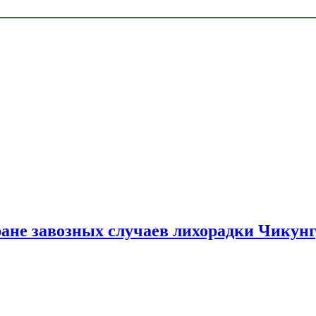
ране завозных случаев лихорадки Чикун