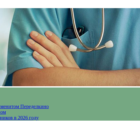
аменитом Переделкино
ном
ников в 2026 году