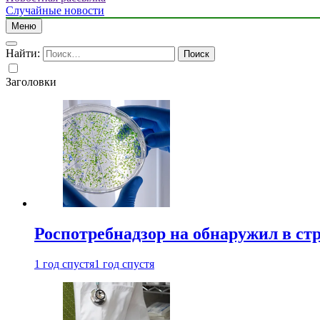
Случайные новости
Меню
Найти:
Заголовки
Роспотребнадзор на обнаружил в ст
1 год спустя
1 год спустя