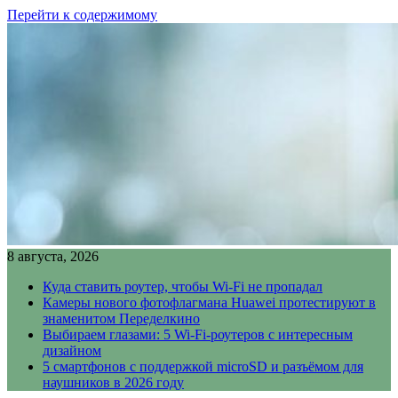
Перейти к содержимому
8 августа, 2026
Куда ставить роутер, чтобы Wi-Fi не пропадал
Камеры нового фотофлагмана Huawei протестируют в
знаменитом Переделкино
Выбираем глазами: 5 Wi-Fi-роутеров с интересным
дизайном
5 смартфонов с поддержкой microSD и разъёмом для
наушников в 2026 году