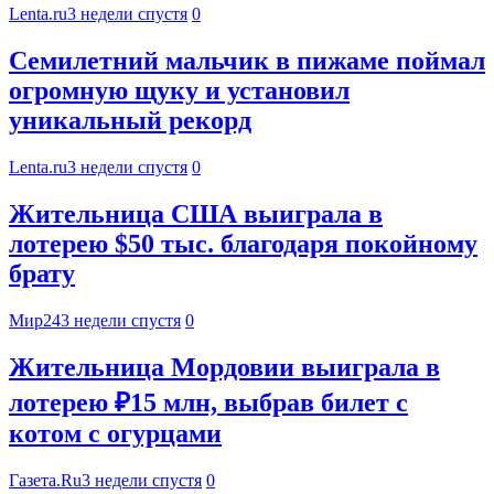
Lenta.ru
3 недели спустя
0
Семилетний мальчик в пижаме поймал
огромную щуку и установил
уникальный рекорд
Lenta.ru
3 недели спустя
0
Жительница США выиграла в
лотерею $50 тыс. благодаря покойному
брату
Мир24
3 недели спустя
0
Жительница Мордовии выиграла в
лотерею ₽15 млн, выбрав билет с
котом с огурцами
Газета.Ru
3 недели спустя
0