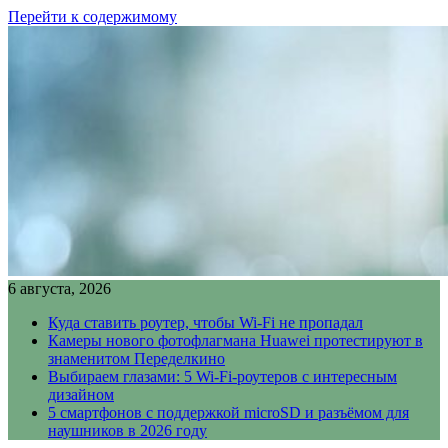
Перейти к содержимому
6 августа, 2026
Куда ставить роутер, чтобы Wi-Fi не пропадал
Камеры нового фотофлагмана Huawei протестируют в
знаменитом Переделкино
Выбираем глазами: 5 Wi-Fi-роутеров с интересным
дизайном
5 смартфонов с поддержкой microSD и разъёмом для
наушников в 2026 году