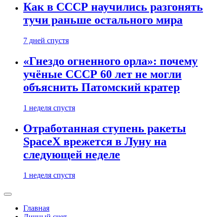
Как в СССР научились разгонять
тучи раньше остального мира
7 дней спустя
«Гнездо огненного орла»: почему
учёные СССР 60 лет не могли
объяснить Патомский кратер
1 неделя спустя
Отработанная ступень ракеты
SpaceX врежется в Луну на
следующей неделе
1 неделя спустя
Главная
Личный счет