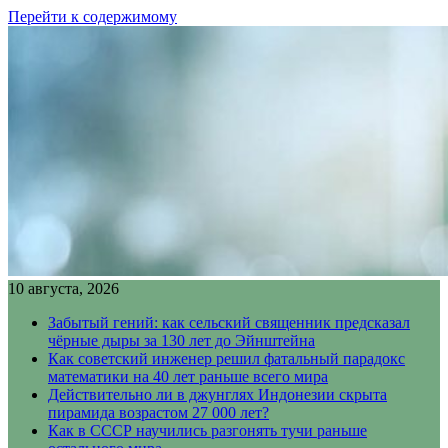
Перейти к содержимому
10 августа, 2026
Забытый гений: как сельский священник предсказал
чёрные дыры за 130 лет до Эйнштейна
Как советский инженер решил фатальный парадокс
математики на 40 лет раньше всего мира
Действительно ли в джунглях Индонезии скрыта
пирамида возрастом 27 000 лет?
Как в СССР научились разгонять тучи раньше