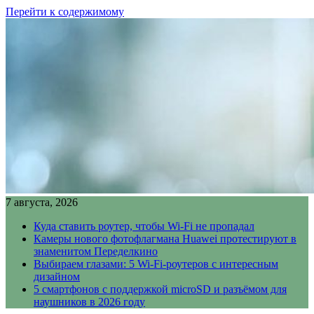
Перейти к содержимому
7 августа, 2026
Куда ставить роутер, чтобы Wi-Fi не пропадал
Камеры нового фотофлагмана Huawei протестируют в
знаменитом Переделкино
Выбираем глазами: 5 Wi-Fi-роутеров с интересным
дизайном
5 смартфонов с поддержкой microSD и разъёмом для
наушников в 2026 году